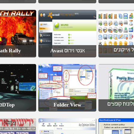
 אייקונים
ath Rally
אנטי וירוס Avast
ונות קופצים
3DTop
Folder View