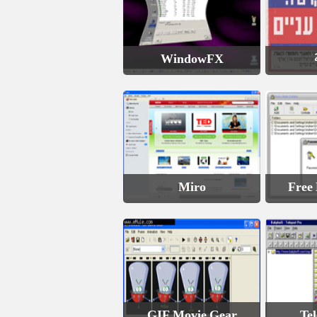
WindowFX
Miro
Free 
GIF Movie Gear
Tel