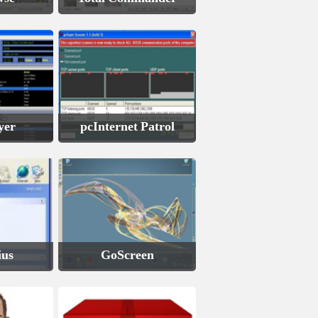
yer
pcInternet Patrol
ius
GoScreen