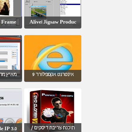
 Frame -
Alive! Jigsaw Produc
אינטרנט אקספלורר 9
מאיץ  /
תוכנת צריבת דיסקים /
e IP 3.0