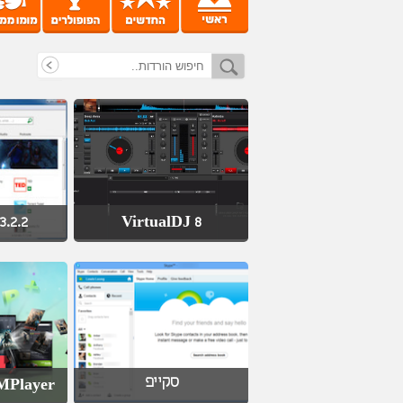
3.2.2
VirtualDJ 8
סקייפ
yer - נגן המדיה