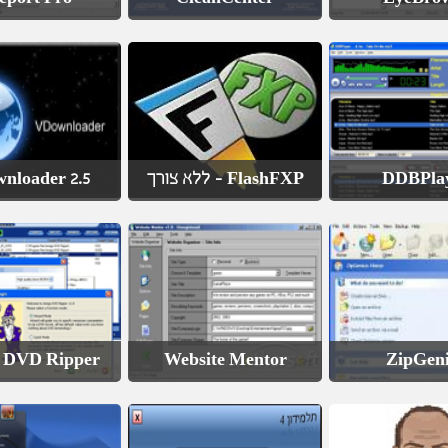
nloader 2.5
FlashFXP - ללא צורך
DDBPla
 DVD Ripper
Website Mentor
ZipGen