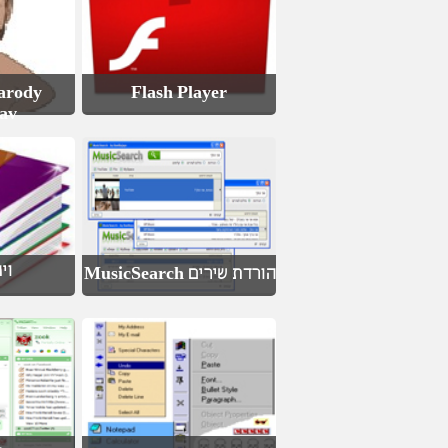
arody
Flash Player
av
וינ
הורדת שירים MusicSearch