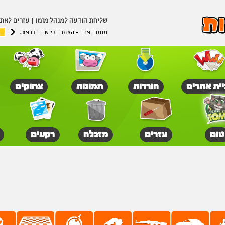
שליחת הודעה למנהל מומו
עזרים לאת
מומו הפרה - האתר הכי שווה ברפת!
יית אתרים
הורדות
תמונות
צחוקים
טום
עזרים
מזבלה
רקעים