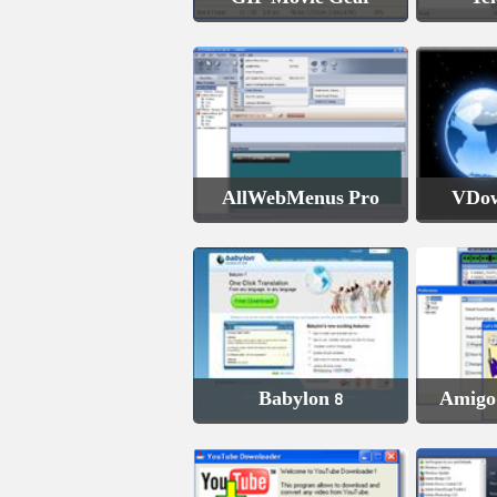
AllWebMenus Pro
VDow
Babylon 8
Amigo