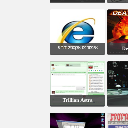
אינטרנט אקספלורר 8
De
Trillian Astra