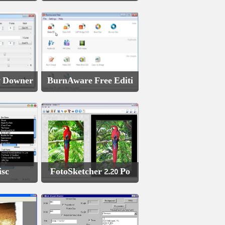
w Downer
BurnAware Free Editi
isc
FotoSketcher 2.20 Po