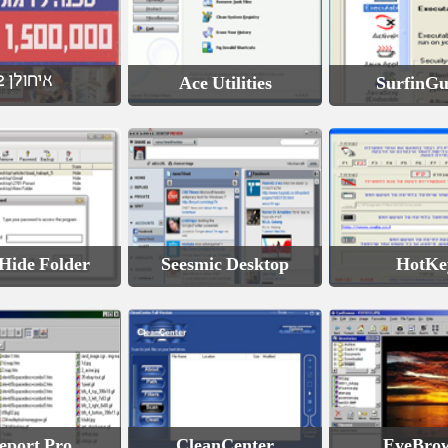
איחולן 2
Ace Utilities
SurfinG
Hide Folder
Seesmic Desktop
HotKe
eport Pro
CleanCenter
EyeBro