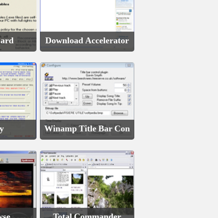
uard
Download Accelerator
y
Winamp Title Bar Con
wse
Total Commander