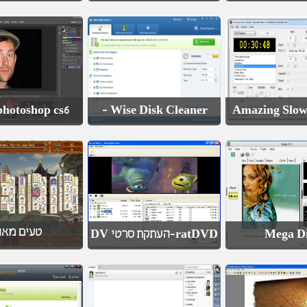
hotoshop cs6 - פוטו
Wise Disk Cleaner -
Amazing Slo
טעים מאו
ratDVD-העתקת סרטי DV
Mega D