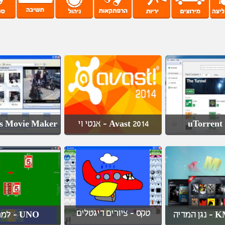
s Movie Maker
Avast 2014 - אנטי וי
uTorrent 
טקס - ציורים דיגטלים
KMPla
UNO - למחשב