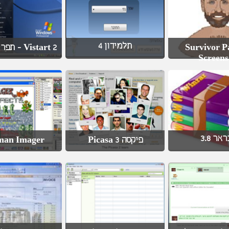
תלמידון 4
Vistart 2 - תפריט 'התחל'
Survivor P
Screens
ראר 3.8
an Imager
פיקסה 3 Picasa