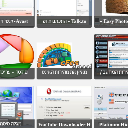
Avast-אנטי וירוס בחי
Talk.to - התכתבות וש
Easy Photo
מהירות המחשב
מאיץ את מהירות האינט
פיקסה - עריכה
מגלה סיסמ
YouTube Downloader H
Platinum Hid