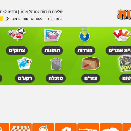
שליחת הודעה למנהל מומו
עזרים לאת
מומו הפרה - האתר הכי שווה ברפת!
יית אתרים
הורדות
תמונות
צחוקים
טום
עזרים
מזבלה
רקעים