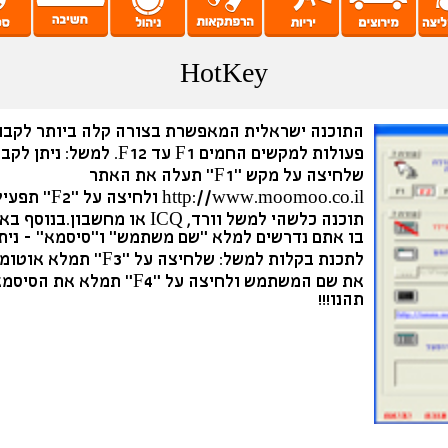
HotKey
התוכנה ישראלית המאפשרת בצורה קלה ביותר לקבו
פעולות למקשים החמים F1 עד F12. למשל: ניתן 
שלחיצה על מקש "F1" תעלה את האתר
http://www.moomoo.co.il ולחיצה על "F2" ת
תוכנה כלשהי למשל וורד, ICQ או מחשבון.בנו
בו אתם נדרשים למלא "שם משתמש" ו"סיסמא" - ניתן
לתכנת בקלות למשל: שלחיצה על "F3" תמלא
את שם המשתמש ולחיצה על "F4" תמלא את הסיס
תהנו!!!