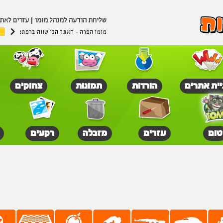
שליחת הודעה למנהל מומו
עזרים לאת
מומו הפרה - האתר הכי שווה ברפת!
יית אתרים
הורדות
תמונות
צחוקים
טום
עזרים
מזבלה
רקעים