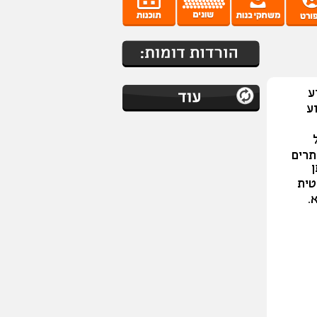
ע
לקבוע
פעיל
סף באתרים
 אוטומטית
מא.