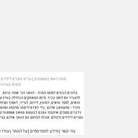
מומו ראשי
משחקים
בניית אתרים לילדים
בועות בצרורות
ברוכים הבאים למומו הפרה - האתר הכי שווה ברפת. ב
אנשים, לספר אנשים, לפוצץ, לירות, לצייר, לאסוף נקודו
והכל - מהמחשב שלכם. בלי לזוז מילימטר מהכסא ומהמזג
ודברים נוספים שיהפכו אתכם לבטטות מחשב שמסתגרים ב
אתרים לילדים ולכולם. תוכלו לפרסם את האתר שלכם בפיי
צור קשר
מידע למפרסמים
על האתר
עזרו 