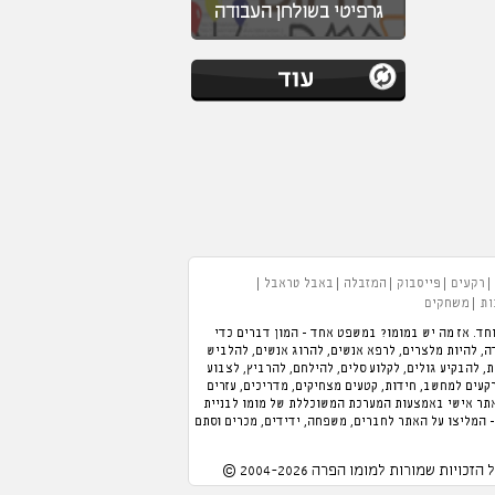
גרפיטי בשולחן העבודה
רקעים
פייסבוק
המזבלה
באבל טראבל
ות
משחקים
חד. אז מה יש במומו? במשפט אחד - המון דברים כדי
 תוכלו לנהל מלון, לנהל מסעדה, להיות מלצרים, לרפא אנשים, להרוג אנשים, להלביש
כת, להבקיע גולים, לקלוע סלים, להילחם, להרביץ, לצבוע
רקעים למחשב, חידות, קטעים מצחיקים, מדריכים, עזרים
אתר אישי באמצעות המערכת המשוכללת של מומו לבניית
- המליצו על האתר לחברים, משפחה, ידידים, מכרים וסתם
 הזכויות שמורות למומו הפרה 2004-2026 ©