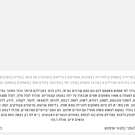
טריוויה
משחקים להורדה
תמונות מצחיקות
בדיחות
המועדון של מומו
עזרים
צחוקים
 2
חרבות וסנדלים 4
טורבו אופנוע
מכון יופי
אקינטור
הורס מסך
משחקים
משחקי בנ
רור לנו שממש משעמם לכם אם אתם קוראים את זה, ולכן הכנו בשבילכם תיאור ארוך וחופר במיו
להעביר את הזמן בכיף. פינת המשחקים הגדולה בארץ עם למעלה מ 11000 משחקים שווים שנבחרו על ידנו במגוון קטגוריות.
ת, לאסוף מטבעות, לנסוע, לגלוש, לשוט, לטוס, לבנות, להרוס, להתעשר, להמר, לקפוץ , לרוץ, לל
ן. חוץ מזה יש לנו פינת משחקים להורדה ממש שווה, בדיחות קורעות, סרטונים מצחיקים, המון 
חדר במקום לעשות משהו מועיל עם החיים שלהם. אם אתם יצירתיים ומוכשרים, תוכלו לבנות 
סבוק ולזכות בתהילת עולם (או לפחות בתחרות האתרים השבועית..) יש לנו רק בקשה אחת מכם 
אנשים זרים. תודה רבה!
לאתר
תנאי שימוש
כל