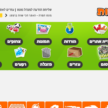
שליחת הודעה למנהל מומו
עזרים לאת
מומו הפרה - האתר הכי שווה ברפת!
יית אתרים
הורדות
תמונות
צחוקים
טום
עזרים
מזבלה
רקעים