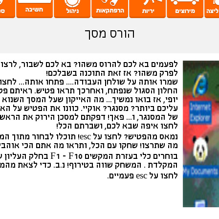
הורס מסך
לפעמים בא לכם להרוס משהו? בא לכם לשבור, לרצוח
לפרק משהו? אז זאת התוכנה בשבלכם!
שמרו אותה על שולחן העבודה.... פתחו אותה... לחצו
החלון הסגול שנפתח, ואחרכך תראו פטיש. ראיתם פט
יופי, אז בואו נמשיך... מה האייקון שעל המסך השנוא
עליכם ביותר? מסנגר? אוקיי. כוונו את הפטיש על האי
של המסנגר, ו... פאך! דפקתם למסכן הירוק את הראש!
לחצו איפה שבא לכם, ושברתם הכל!
נמאס מהפטיש? לחצו על esc! תוכלו לבחור מתו
מה שתרצו! שחקו עם הכל, ותראו מה אתם הכי אוהבי
בוחרים כלי בעזרת המקשים F1 - F10 בחלק העל
המקלדת . המשחק שווה בטירוף! נ.ב. כדי לצאת מהמ
לחצו על esc פעמיים.