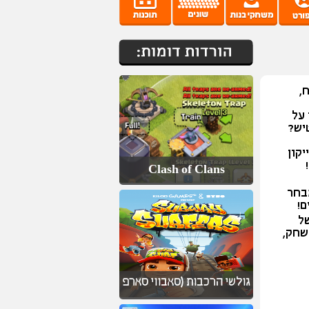
,
 על
יש?
יקון
Clash of Clans
ך המבחר
ם!
יון של
שחק,
גולשי הרכבות (סאבווי סארפ