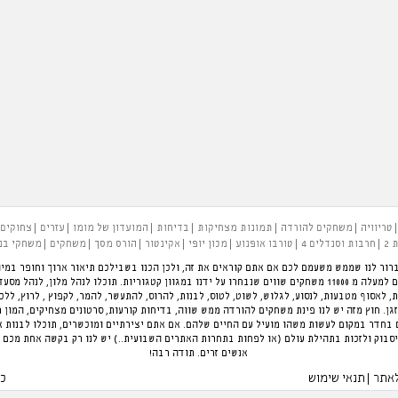
טריוויה
משחקים להורדה
תמונות מצחיקות
בדיחות
המועדון של מומו
עזרים
צחוקים
 2
חרבות וסנדלים 4
טורבו אופנוע
מכון יופי
אקינטור
הורס מסך
משחקים
משחקי בנ
רור לנו שממש משעמם לכם אם אתם קוראים את זה, ולכן הכנו בשבילכם תיאור ארוך וחופר במיו
להעביר את הזמן בכיף. פינת המשחקים הגדולה בארץ עם למעלה מ 11000 משחקים שווים שנבחרו על ידנו במגוון קטגוריות.
ת, לאסוף מטבעות, לנסוע, לגלוש, לשוט, לטוס, לבנות, להרוס, להתעשר, להמר, לקפוץ , לרוץ, לל
ן. חוץ מזה יש לנו פינת משחקים להורדה ממש שווה, בדיחות קורעות, סרטונים מצחיקים, המון 
חדר במקום לעשות משהו מועיל עם החיים שלהם. אם אתם יצירתיים ומוכשרים, תוכלו לבנות 
סבוק ולזכות בתהילת עולם (או לפחות בתחרות האתרים השבועית..) יש לנו רק בקשה אחת מכם 
אנשים זרים. תודה רבה!
לאתר
תנאי שימוש
כל