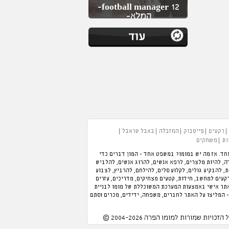
football manager 12-
המלא-
רקעים
פייסבוק
המזבלה
באבל טראבל
ות
משחקים
חד. אז מה יש במומו? במשפט אחד - המון דברים כדי
 תוכלו לנהל מלון, לנהל מסעדה, להיות מלצרים, לרפא אנשים, להרוג אנשים, להלביש
כת, להבקיע גולים, לקלוע סלים, להילחם, להרביץ, לצבוע
רקעים למחשב, חידות, קטעים מצחיקים, מדריכים, עזרים
אתר אישי באמצעות המערכת המשוכללת של מומו לבניית
- המליצו על האתר לחברים, משפחה, ידידים, מכרים וסתם
 הזכויות שמורות למומו הפרה 2004-2026 ©