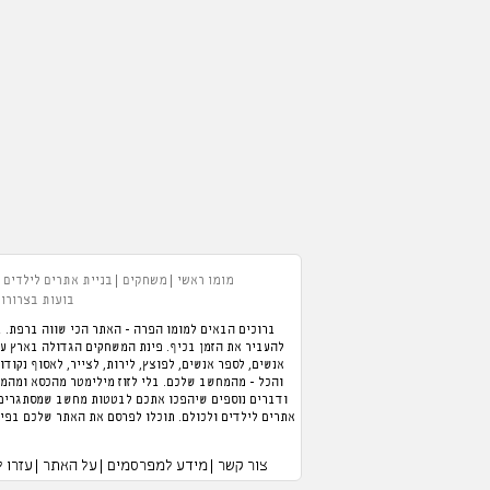
מומו ראשי
משחקים
בניית אתרים לילדים
בועות בצרורות
ברוכים הבאים למומו הפרה - האתר הכי שווה ברפת. ב
אנשים, לספר אנשים, לפוצץ, לירות, לצייר, לאסוף נקודו
והכל - מהמחשב שלכם. בלי לזוז מילימטר מהכסא ומהמזג
ודברים נוספים שיהפכו אתכם לבטטות מחשב שמסתגרים ב
אתרים לילדים ולכולם. תוכלו לפרסם את האתר שלכם בפיי
צור קשר
מידע למפרסמים
על האתר
עזרו 