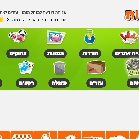
שליחת הודעה למנהל מומו
עזרים לאת
מומו הפרה - האתר הכי שווה ברפת!
יית אתרים
הורדות
תמונות
צחוקים
טום
עזרים
מזבלה
רקעים