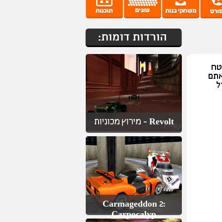
4!! צאו לשטח
אתם
ל
Revolt - מירוץ מכוניות
Carmageddon 2:
Carpocalyp