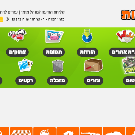
שליחת הודעה למנהל מומו
עזרים לאת
מומו הפרה - האתר הכי שווה ברפת!
יית אתרים
הורדות
תמונות
צחוקים
טום
עזרים
מזבלה
רקעים