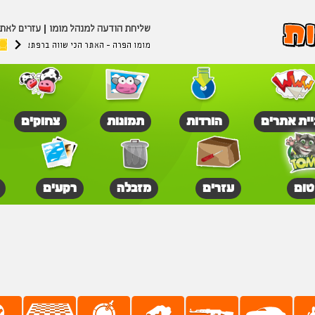
שליחת הודעה למנהל מומו
עזרים לאת
מומו הפרה - האתר הכי שווה ברפת!
יית אתרים
הורדות
תמונות
צחוקים
טום
עזרים
מזבלה
רקעים