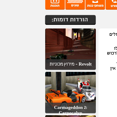
. המשחק מציע 10 מסלולים
ו
רכוש
ד
Revolt - מירוץ מכוניות
אין
Carmageddon 2:
Carpocalyp