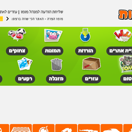
שליחת הודעה למנהל מומו
עזרים לאת
מומו הפרה - האתר הכי שווה ברפת!
יית אתרים
הורדות
תמונות
צחוקים
טום
עזרים
מזבלה
רקעים