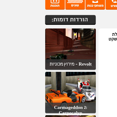
לת
שקט
Revolt - מירוץ מכוניות
Carmageddon 2:
Carpocalyp