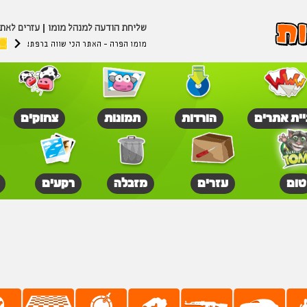
שליחת הודעה למנהל מומו
עזרים לאת
מומו הפרה - האתר הכי שווה ברפת!
יית אתרים
הורדות
תמונות
צחוקים
טום
עזרים
מזבלה
רקעים