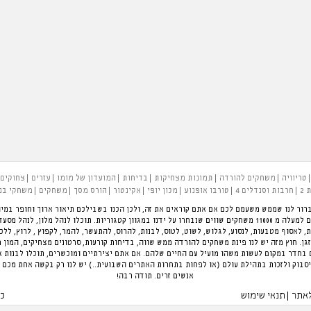
טריוויה
משחקים להורדה
תמונות מצחיקות
בדיחות
המועדון של מומו
עזרים
צחוקים
 2
חרבות וסנדלים 4
טורבו אופנוע
מכון יופי
אקינטור
הורס מסך
משחקים
משחקי בנ
רור לנו שממש משעמם לכם אם אתם קוראים את זה, ולכן הכנו בשבילכם תיאור ארוך וחופר במיו
להעביר את הזמן בכיף. פינת המשחקים הגדולה בארץ עם למעלה מ 11000 משחקים שווים שנבחרו על ידנו במגוון קטגוריות.
ת, לאסוף מטבעות, לנסוע, לגלוש, לשוט, לטוס, לבנות, להרוס, להתעשר, להמר, לקפוץ , לרוץ, לל
ן. חוץ מזה יש לנו פינת משחקים להורדה ממש שווה, בדיחות קורעות, סרטונים מצחיקים, המון 
חדר במקום לעשות משהו מועיל עם החיים שלהם. אם אתם יצירתיים ומוכשרים, תוכלו לבנות 
סבוק ולזכות בתהילת עולם (או לפחות בתחרות האתרים השבועית..) יש לנו רק בקשה אחת מכם 
אנשים זרים. תודה רבה!
לאתר
תנאי שימוש
כל