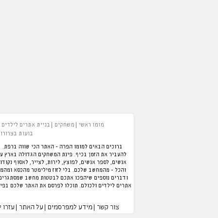
מומו ראשי
משחקים
בניית אתרים לילדים
בועות בצרורות
ברוכים הבאים למומו הפרה - האתר הכי שווה ברפת. ב
אנשים, לספר אנשים, לפוצץ, לירות, לצייר, לאסוף נקודו
והכל - מהמחשב שלכם. בלי לזוז מילימטר מהכסא ומהמזג
ודברים נוספים שיהפכו אתכם לבטטות מחשב שמסתגרים ב
אתרים לילדים ולכולם. תוכלו לפרסם את האתר שלכם בפיי
צור קשר
מידע למפרסמים
על האתר
עזרו 