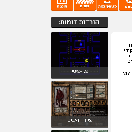
ה
ים!
ם
ם
פק-פיסי
 למי
צייד הזאבים